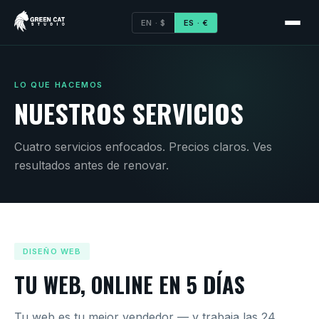
EN · $
ES · €
LO QUE HACEMOS
NUESTROS SERVICIOS
Cuatro servicios enfocados. Precios claros. Ves
resultados antes de renovar.
DISEÑO WEB
TU WEB, ONLINE EN 5 DÍAS
Tu web es tu mejor vendedor — y trabaja las 24