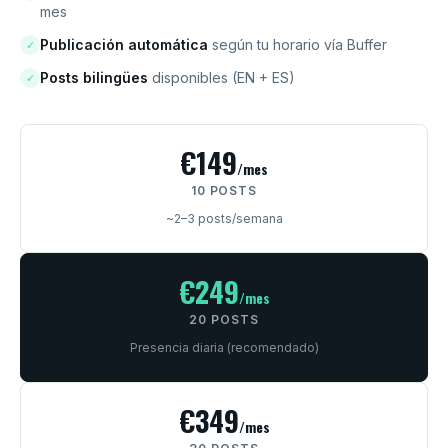
mes
Publicación automática
según tu horario vía Buffer
✓
Posts bilingües
disponibles (EN + ES)
✓
€149
/mes
10 POSTS
~2–3 posts/semana
€249
/mes
20 POSTS
Presencia diaria (recomendado)
€349
/mes