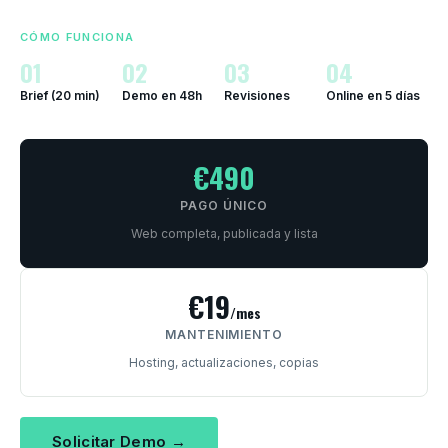
CÓMO FUNCIONA
01
02
03
04
Brief (20 min)
Demo en 48h
Revisiones
Online en 5 días
€490
PAGO ÚNICO
Web completa, publicada y lista
€19
/mes
MANTENIMIENTO
Hosting, actualizaciones, copias
Solicitar Demo →